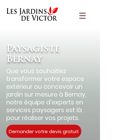
Paysagiste Bernay
Paysagiste
Bernay
Que vous souhaitiez
transformer votre espace
extérieur ou concevoir un
jardin sur mesure à Bernay,
notre équipe d'experts en
services paysagers est là
pour réaliser vos projets.
Demander votre devis gratuit