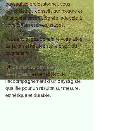
paysagiste
 professionnel, vous 
bénéficiez de conseils sur mesure et 
d'une réalisation soignée, adaptée à 
votre terrain et à vos usages.
Vous envisagez de refaire votre allée 
de jardin et hésitez sur le choix du 
revêtement ?
 🔎 
Demandez dès maintenant votre 
devis gratuit
 et bénéficiez de 
l'accompagnement d’un paysagiste 
qualifié pour un résultat sur mesure, 
esthétique et durable.